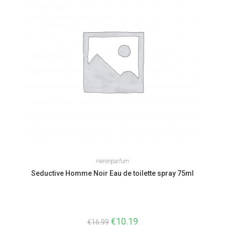
Herenparfum
Seductive Homme Noir Eau de toilette spray 75ml
Oorspronkelijke
€
10.19
Huidige
€
16.99