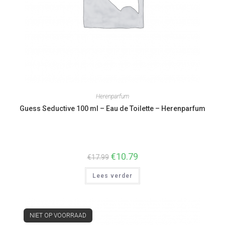
Herenparfum
Guess Seductive 100 ml – Eau de Toilette – Herenparfum
Oorspronkelijke
€
10.79
Huidige
€
17.99
prijs
prijs
was:
is:
Lees verder
€17.99.
€10.79.
NIET OP VOORRAAD