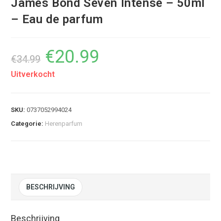
James Bond Seven Intense – 50ml
– Eau de parfum
€
20.99
Oorspronkelijke
Huidige
€
34.99
prijs
prijs
was:
is:
€34.99.
€20.99.
Uitverkocht
SKU:
0737052994024
Categorie:
Herenparfum
BESCHRIJVING
Beschrijving