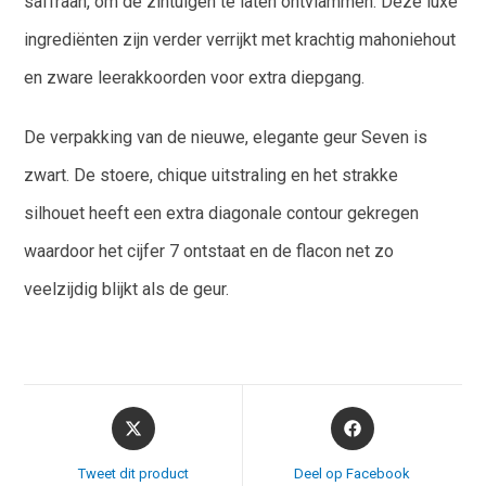
saffraan, om de zintuigen te laten ontvlammen. Deze luxe
ingrediënten zijn verder verrijkt met krachtig mahoniehout
en zware leerakkoorden voor extra diepgang.
De verpakking van de nieuwe, elegante geur Seven is
zwart. De stoere, chique uitstraling en het strakke
silhouet heeft een extra diagonale contour gekregen
waardoor het cijfer 7 ontstaat en de flacon net zo
veelzijdig blijkt als de geur.
Opent
Opent
in
in
een
een
Tweet dit product
Deel op Facebook
nieuw
nieuw