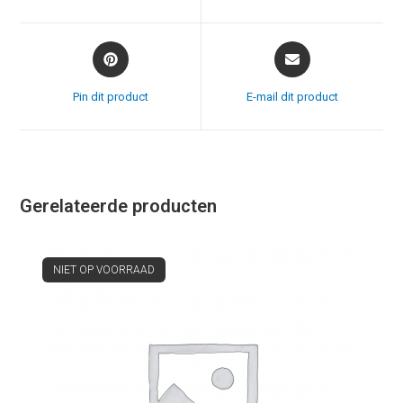
venster
venster
Opent
Opent
in
in
een
een
Pin dit product
E-mail dit product
nieuw
nieuw
venster
venster
Gerelateerde producten
NIET OP VOORRAAD